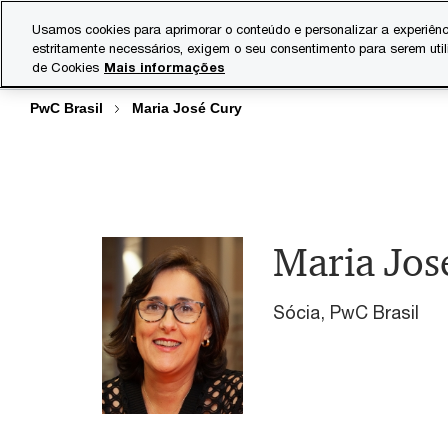
Skip
Skip
Usamos cookies para aprimorar o conteúdo e personalizar a experiênc
to
to
estritamente necessários, exigem o seu consentimento para serem uti
Indústrias
Serviços
content
footer
de Cookies
Mais informações
PwC Brasil
Maria José Cury
Maria Jos
Sócia, PwC Brasil