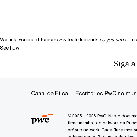
We help you meet tomorrow’s tech demands
so you can
compe
See how
Siga a
Canal de Ética
Escritórios PwC no mu
© 2025 - 2026 PwC. Neste documen
firma membro do network da Price
próprio network. Cada firma memb
independente. Para mais detalhes