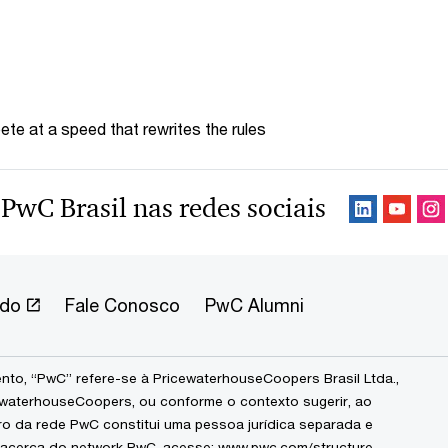
te at a speed that rewrites the rules
 PwC Brasil nas redes sociais
ndo
Fale Conosco
PwC Alumni
to, “PwC” refere-se à PricewaterhouseCoopers Brasil Ltda.,
waterhouseCoopers, ou conforme o contexto sugerir, ao
ro da rede PwC constitui uma pessoa jurídica separada e
 acerca do network PwC, acesse:
www.pwc.com/structure
.