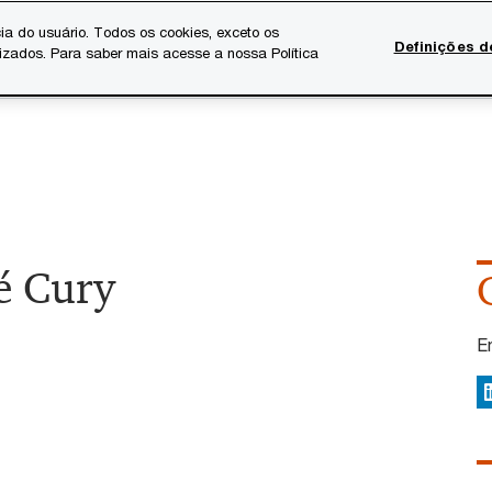
ia do usuário. Todos os cookies, exceto os
Definições d
lizados. Para saber mais acesse a nossa Política
Temas atuais
Serviços Digitais
Sobre a PwC
Ca
é Cury
E
L