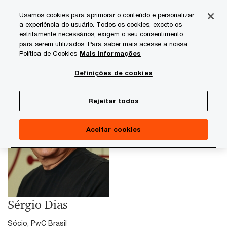
Skip
Skip
Usamos cookies para aprimorar o conteúdo e personalizar
to
to
a experiência do usuário. Todos os cookies, exceto os
content
footer
estritamente necessários, exigem o seu consentimento
PwC Brasil
Sergio Dias
para serem utilizados. Para saber mais acesse a nossa
Política de Cookies
Mais informações
Definições de cookies
Rejeitar todos
Aceitar cookies
Sérgio Dias
Sócio, PwC Brasil