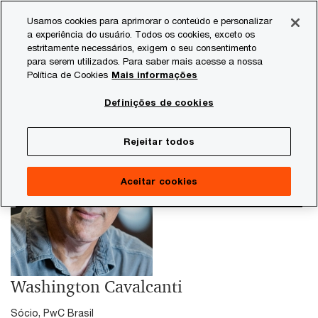
Skip
Skip
Usamos cookies para aprimorar o conteúdo e personalizar
to
to
a experiência do usuário. Todos os cookies, exceto os
content
footer
estritamente necessários, exigem o seu consentimento
PwC Brasil
Washington Cavalcante
para serem utilizados. Para saber mais acesse a nossa
Política de Cookies
Mais informações
Definições de cookies
Rejeitar todos
Aceitar cookies
Washington Cavalcanti
Sócio, PwC Brasil