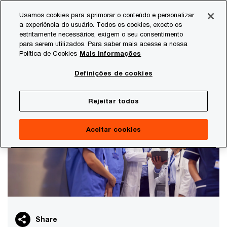
Skip
Skip
Usamos cookies para aprimorar o conteúdo e personalizar
to
to
a experiência do usuário. Todos os cookies, exceto os
content
footer
estritamente necessários, exigem o seu consentimento
PwC Brasil
Estudos
Preocupações dos CEOS
27ª C
para serem utilizados. Para saber mais acesse a nossa
Política de Cookies
Mais informações
27ª CEO Survey
Destaques da Indústria de Saúde no
Definições de cookies
Brasil
Rejeitar todos
Aceitar cookies
Share