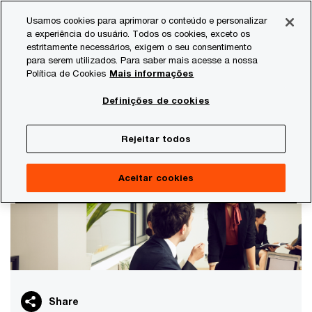
Skip
Skip
Usamos cookies para aprimorar o conteúdo e personalizar
to
to
a experiência do usuário. Todos os cookies, exceto os
content
footer
estritamente necessários, exigem o seu consentimento
PwC Brasil
Estudos
Preocupações dos CEOS
27ª C
para serem utilizados. Para saber mais acesse a nossa
Política de Cookies
Mais informações
27ª CEO Survey
Destaques do segmento de empresas de
Definições de cookies
médio porte no Brasil
Rejeitar todos
Aceitar cookies
Share