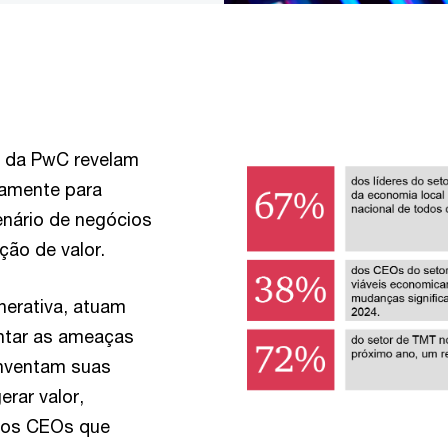
y
da PwC revelam
amente para
enário de negócios
ção de valor.
enerativa, atuam
entar as ameaças
inventam suas
rar valor,
, os CEOs que