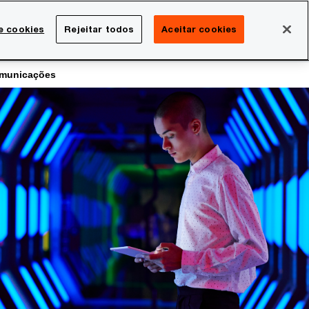
Brasil
e cookies
Rejeitar todos
Aceitar cookies
Search
rreira
Sala de imprensa
comunicações