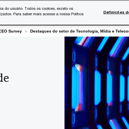
ia do usuário. Todos os cookies, exceto os
Definições d
lizados. Para saber mais acesse a nossa Política
Temas atuais
Serviços Digitais
Sobre a PwC
Ca
 CEO Survey
Destaques do setor de Tecnologia, Mídia e Tele
de