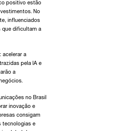
o positivo estão
nvestimentos. No
e, influenciados
 que dificultam a
 acelerar a
razidas pela IA e
arão a
 negócios.
unicações no Brasil
rar inovação e
mpresas consigam
s tecnologias e