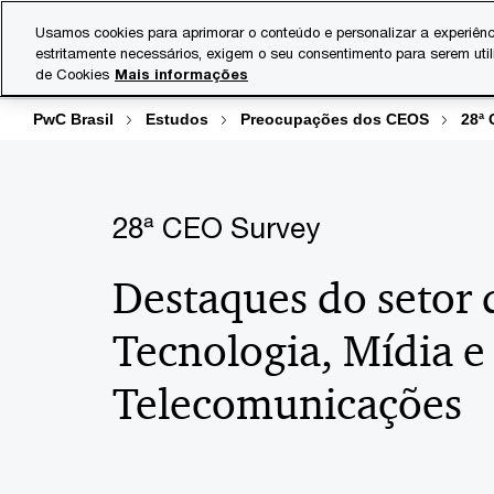
Skip
Skip
Usamos cookies para aprimorar o conteúdo e personalizar a experiênc
to
to
estritamente necessários, exigem o seu consentimento para serem uti
Indústrias
Serviços
content
footer
de Cookies
Mais informações
PwC Brasil
Estudos
Preocupações dos CEOS
28ª
28ª CEO Survey
Destaques do setor 
Tecnologia, Mídia e
Telecomunicações