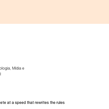
ologia, Mídia e
l
te at a speed that rewrites the rules