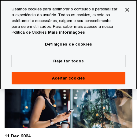
Skip
Skip
Usamos cookies para aprimorar o conteúdo e personalizar
to
to
a experiência do usuário. Todos os cookies, exceto os
content
footer
estritamente necessários, exigem o seu consentimento
PwC Brasil
Estudos
Análises, dados e pesquisa
Con
para serem utilizados. Para saber mais acesse a nossa
Política de Cookies
Mais informações
Global Digital Procurement
Definições de cookies
2024
Rejeitar todos
Aceitar cookies
11 Dec 2024