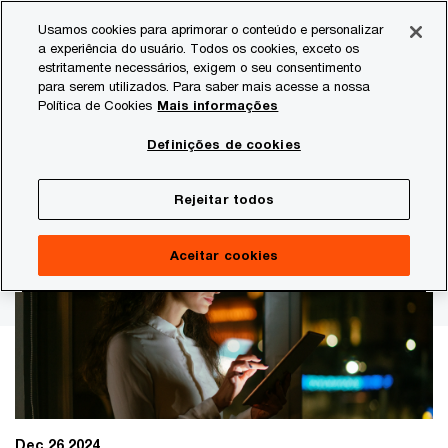
Skip
Skip
Usamos cookies para aprimorar o conteúdo e personalizar
to
to
a experiência do usuário. Todos os cookies, exceto os
content
footer
estritamente necessários, exigem o seu consentimento
PwC Brasil
Estudos
Análises, dados e pesquisa
Con
para serem utilizados. Para saber mais acesse a nossa
Política de Cookies
Mais informações
Pesquisa Global sobre Fraudes e
Definições de cookies
Crimes Econômicos 2024
Rejeitar todos
Aceitar cookies
Dec 26 2024