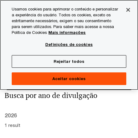
Skip
Skip
Usamos cookies para aprimorar o conteúdo e personalizar
to
to
a experiência do usuário. Todos os cookies, exceto os
content
footer
estritamente necessários, exigem o seu consentimento
PwC Brasil
Estudos
Estudos setoriais
Produção Indu
para serem utilizados. Para saber mais acesse a nossa
Política de Cookies
Mais informações
Produção Industrial
Definições de cookies
Rejeitar todos
Aceitar cookies
Busca por ano de divulgação
2026
1 result