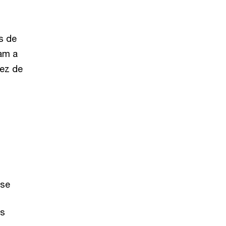
s de
am a
dez de
ise
es