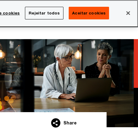
Brasil
e cookies
Rejeitar todos
Aceitar cookies
Search
rreira
Sala de imprensa
Share