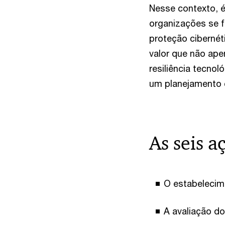
Nesse contexto, é
organizações se 
proteção cibernét
valor que não ap
resiliência tecnol
um planejamento c
As seis a
O estabelecime
A avaliação do