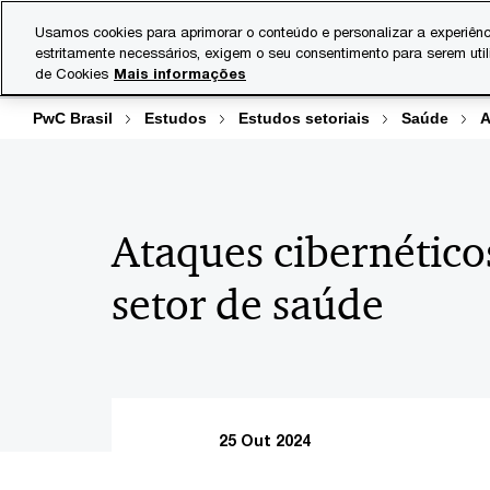
Skip
Skip
Usamos cookies para aprimorar o conteúdo e personalizar a experiênc
to
to
estritamente necessários, exigem o seu consentimento para serem uti
Indústrias
Serviços
content
footer
de Cookies
Mais informações
PwC Brasil
Estudos
Estudos setoriais
Saúde
A
Ataques cibernético
setor de saúde
25 Out 2024