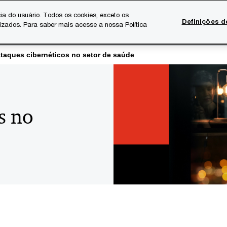
ia do usuário. Todos os cookies, exceto os
Definições d
lizados. Para saber mais acesse a nossa Política
Temas atuais
Serviços Digitais
Sobre a PwC
Ca
taques cibernéticos no setor de saúde
s no