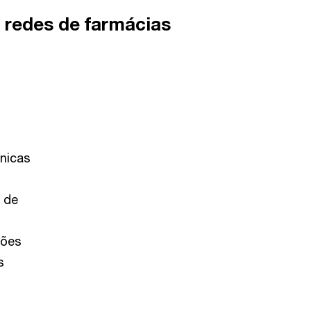
, redes de farmácias
ínicas
 de
ções
s