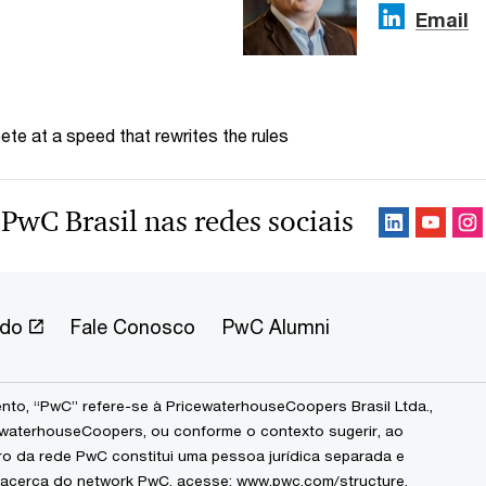
Email
te at a speed that rewrites the rules
 PwC Brasil nas redes sociais
ndo
Fale Conosco
PwC Alumni
to, “PwC” refere-se à PricewaterhouseCoopers Brasil Ltda.,
waterhouseCoopers, ou conforme o contexto sugerir, ao
ro da rede PwC constitui uma pessoa jurídica separada e
 acerca do network PwC, acesse:
www.pwc.com/structure
.