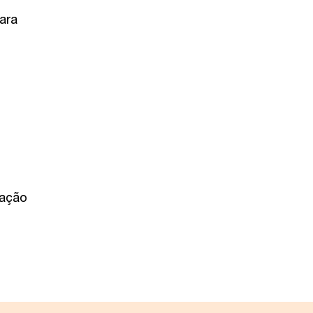
ara
iação