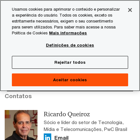
Skip
Skip
Usamos cookies para aprimorar o conteúdo e personalizar
to
to
a experiência do usuário. Todos os cookies, exceto os
content
footer
estritamente necessários, exigem o seu consentimento
PwC Brasil
Estudos
Estudos setoriais
Tecnologia
para serem utilizados. Para saber mais acesse a nossa
Política de Cookies
Mais informações
Tecnologia
Definições de cookies
Rejeitar todos
Aceitar cookies
Contatos
Ricardo Queiroz
Sócio e líder do setor de Tecnologia,
Mídia e Telecomunicações, PwC Brasil
Email