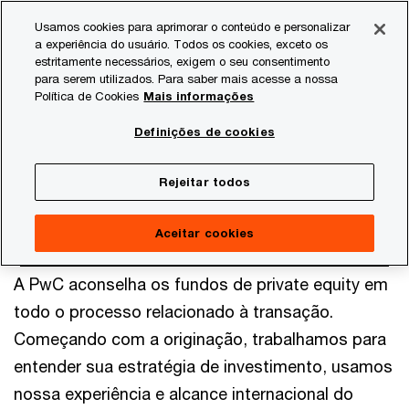
Skip
Skip
Usamos cookies para aprimorar o conteúdo e personalizar
to
to
a experiência do usuário. Todos os cookies, exceto os
content
footer
estritamente necessários, exigem o seu consentimento
PwC Brasil
Indústrias e setores de atividade
Private Equ
para serem utilizados. Para saber mais acesse a nossa
Política de Cookies
Mais informações
Execução da transação
Definições de cookies
Rejeitar todos
Aceitar cookies
A PwC aconselha os fundos de private equity em
todo o processo relacionado à transação.
Começando com a originação, trabalhamos para
entender sua estratégia de investimento, usamos
nossa experiência e alcance internacional do