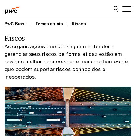
Skip
Skip
to
to
content
footer
PwC Brasil
Temas atuais
Riscos
Riscos
As organizações que conseguem entender e
gerenciar seus riscos de forma eficaz estão em
posição melhor para crescer e mais confiantes de
que podem suportar riscos conhecidos e
inesperados.