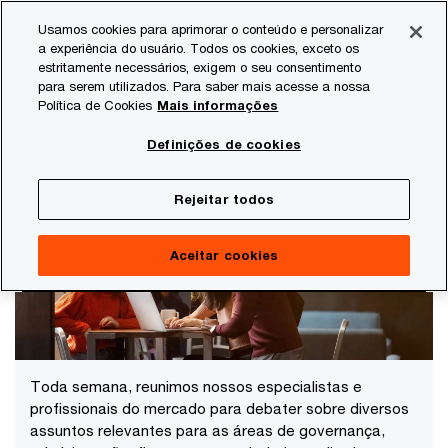
Skip
Skip
Usamos cookies para aprimorar o conteúdo e personalizar
to
to
a experiência do usuário. Todos os cookies, exceto os
content
footer
estritamente necessários, exigem o seu consentimento
PwC Brasil
Webcasts PwC Brasil
Webcasts Novas Persp
para serem utilizados. Para saber mais acesse a nossa
Política de Cookies
Mais informações
Webcasts Novas Perspectivas
Definições de cookies
Confira nossos eventos on-line gratuitos
Rejeitar todos
Aceitar cookies
Toda semana, reunimos nossos especialistas e
profissionais do mercado para debater sobre diversos
assuntos relevantes para as áreas de governança,