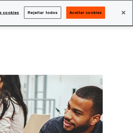
Brasil
e cookies
Rejeitar todos
Aceitar cookies
Search
rreira
Sala de imprensa