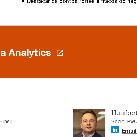
Destacar os pontos fortes e fracos do neg
e
a Analytics
Humbert
Brasil
Sócio, PwC
Email