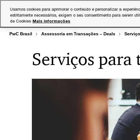
Skip
Skip
Usamos cookies para aprimorar o conteúdo e personalizar a experiênc
to
to
estritamente necessários, exigem o seu consentimento para serem uti
Indústrias
Serviços
content
footer
de Cookies
Mais informações
PwC Brasil
Assessoria em Transações – Deals
Serviç
Serviços para 