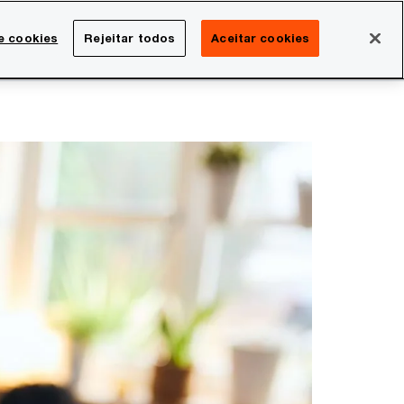
Brasil
e cookies
Rejeitar todos
Aceitar cookies
Search
rreira
Sala de imprensa