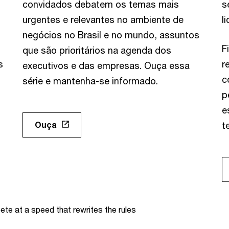
convidados debatem os temas mais
s
urgentes e relevantes no ambiente de
l
negócios no Brasil e no mundo, assuntos
F
que são prioritários na agenda dos
s
r
executivos e das empresas. Ouça essa
c
série e mantenha-se informado.
p
e
Ouça
t
te at a speed that rewrites the rules