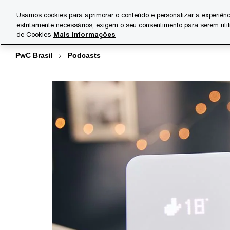
Skip
Skip
Usamos cookies para aprimorar o conteúdo e personalizar a experiênc
to
to
estritamente necessários, exigem o seu consentimento para serem uti
Indústrias
Serviços
content
footer
de Cookies
Mais informações
PwC Brasil
Podcasts