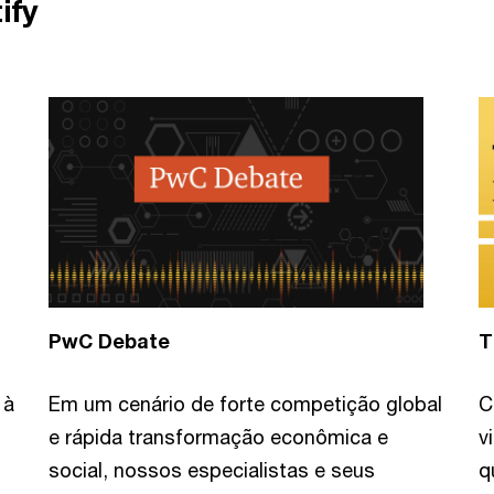
ify
PwC Debate
T
 à
Em um cenário de forte competição global
C
e rápida transformação econômica e
v
social, nossos especialistas e seus
q