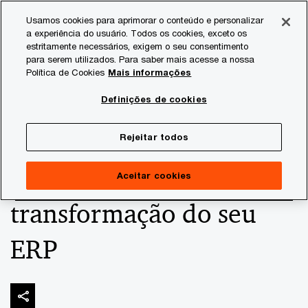
Skip
Skip
Usamos cookies para aprimorar o conteúdo e personalizar
to
to
a experiência do usuário. Todos os cookies, exceto os
content
footer
estritamente necessários, exigem o seu consentimento
PwC Brasil
Consultoria
Alianças - Brasil
SAP
Con
para serem utilizados. Para saber mais acesse a nossa
Política de Cookies
Mais informações
Por que os tributos
Definições de cookies
devem ser parte
Rejeitar todos
integrante da
Aceitar cookies
transformação do seu
ERP