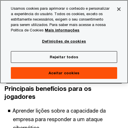
Skip
Skip
Usamos cookies para aprimorar o conteúdo e personalizar
to
to
a experiência do usuário. Todos os cookies, exceto os
content
footer
estritamente necessários, exigem o seu consentimento
PwC Brasil
Consultoria
Cibersegurança e privacidade
para serem utilizados. Para saber mais acesse a nossa
Política de Cookies
Mais informações
Game of Threats
Definições de cookies
Rejeitar todos
Aceitar cookies
Principais benefícios para os
jogadores
Aprender lições sobre a capacidade da
empresa para responder a um ataque
cibernético.