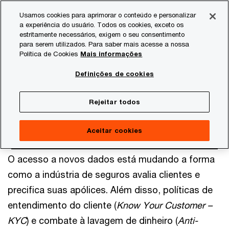
Skip
Skip
Usamos cookies para aprimorar o conteúdo e personalizar
to
to
a experiência do usuário. Todos os cookies, exceto os
content
footer
estritamente necessários, exigem o seu consentimento
PwC Brasil
Consultoria
Data Analytics
Seguros
para serem utilizados. Para saber mais acesse a nossa
Política de Cookies
Mais informações
Seguros
Definições de cookies
Rejeitar todos
Aceitar cookies
O acesso a novos dados está mudando a forma
como a indústria de seguros avalia clientes e
precifica suas apólices. Além disso, políticas de
entendimento do cliente (
Know Your Customer –
KYC
) e combate à lavagem de dinheiro (
Anti-