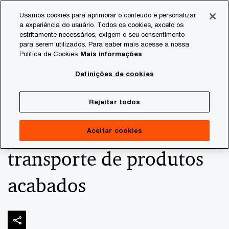
Skip
Skip
Usamos cookies para aprimorar o conteúdo e personalizar
to
to
a experiência do usuário. Todos os cookies, exceto os
content
footer
estritamente necessários, exigem o seu consentimento
PwC Brasil
Consultoria Tributária
Informativos de Tax
para serem utilizados. Para saber mais acesse a nossa
Política de Cookies
Mais informações
CARF - PIS Cofins - CSRF
Definições de cookies
- Materiais de
Rejeitar todos
embalagens para
Aceitar cookies
transporte de produtos
acabados