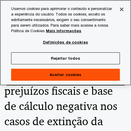
Skip
Skip
Usamos cookies para aprimorar o conteúdo e personalizar
to
to
a experiência do usuário. Todos os cookies, exceto os
content
footer
estritamente necessários, exigem o seu consentimento
PwC Brasil
Consultoria Tributária
Informativos de Tax
para serem utilizados. Para saber mais acesse a nossa
Política de Cookies
Mais informações
IRPJ/CSLL - Aplicação
Definições de cookies
da trava de 30% para
Rejeitar todos
compensação de
Aceitar cookies
prejuízos fiscais e base
de cálculo negativa nos
casos de extinção da