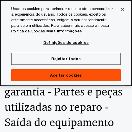
Skip
Skip
Usamos cookies para aprimorar o conteúdo e personalizar
to
to
a experiência do usuário. Todos os cookies, exceto os
content
footer
estritamente necessários, exigem o seu consentimento
PwC Brasil
Consultoria Tributária
Informativos de Tax
para serem utilizados. Para saber mais acesse a nossa
Política de Cookies
Mais informações
Solução de Consulta
Definições de cookies
COSIT - IPI - Reparo de
Rejeitar todos
equipamentos dentro da
Aceitar cookies
garantia - Partes e peças
utilizadas no reparo -
Saída do equipamento