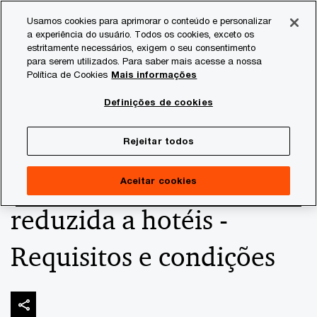
Skip
Skip
Usamos cookies para aprimorar o conteúdo e personalizar
to
to
a experiência do usuário. Todos os cookies, exceto os
content
footer
estritamente necessários, exigem o seu consentimento
PwC Brasil
Consultoria Tributária
Informativos de Tax
para serem utilizados. Para saber mais acesse a nossa
Política de Cookies
Mais informações
Solução de Consulta
Definições de cookies
COSIT - PERSE -
Rejeitar todos
Aplicação de alíquota
Aceitar cookies
reduzida a hotéis -
Requisitos e condições