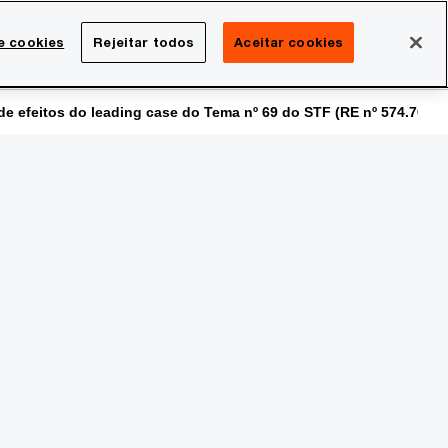
Brasil
e cookies
Rejeitar todos
Aceitar cookies
Search
rreira
Sala de imprensa
e efeitos do leading case do Tema nº 69 do STF (RE nº 574.706)