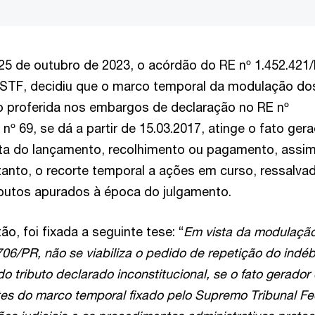
25 de outubro de 2023, o acórdão do RE nº 1.452.421
o STF, decidiu que o marco temporal da modulação do
o proferida nos embargos de declaração no RE nº
º 69, se dá a partir de 15.03.2017, atinge o fato ger
ata do lançamento, recolhimento ou pagamento, assim
tanto, o recorte temporal a ações em curso, ressalva
ibutos apurados à época do julgamento.
o, foi fixada a seguinte tese: “
Em vista da modulaçã
706/PR, não se viabiliza o pedido de repetição do indéb
tributo declarado inconstitucional, se o fato gerador
tes do marco temporal fixado pelo Supremo Tribunal Fe