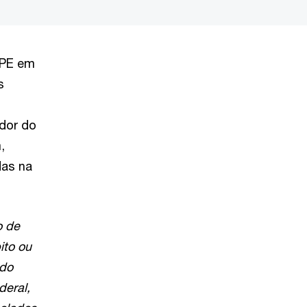
/PE em
s
ador do
,
das na
o de
ito ou
 do
deral,