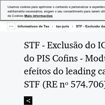
Skip
Skip
Usamos cookies para aprimorar o conteúdo e personalizar a experiênc
to
to
estritamente necessários, exigem o seu consentimento para serem uti
Indústrias
Serviços
content
footer
de Cookies
Mais informações
Informativos de Tax
tax-juris
STF - Exclusão do
Show
full
STF - Exclusão do I
breadcrumb
do PIS Cofins - Mod
efeitos do leading 
STF (RE nº 574.706