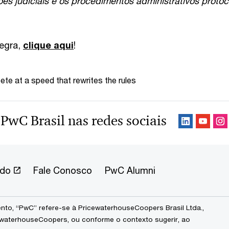
es judiciais e os procedimentos administrativos proto
tegra,
clique aqui
!
te at a speed that rewrites the rules
 PwC Brasil nas redes sociais
ndo
Fale Conosco
PwC Alumni
to, “PwC” refere-se à PricewaterhouseCoopers Brasil Ltda.,
waterhouseCoopers, ou conforme o contexto sugerir, ao