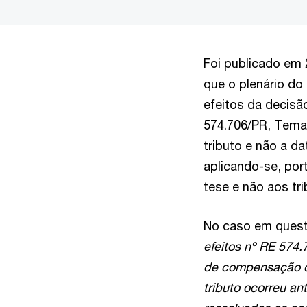
Foi publicado em 
que o plenário d
efeitos da decisã
574.706/PR, Tema n
tributo e não a d
aplicando-se, por
tese e não aos tr
No caso em questã
efeitos nº RE 574.
de compensação do 
tributo ocorreu an