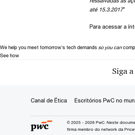
ressalvadas as açõ
até 15.3.2017
”
Para acessar a ín
We help you meet tomorrow’s tech demands
so you can
compe
See how
Siga a
Canal de Ética
Escritórios PwC no mu
© 2025 - 2026 PwC. Neste documen
firma membro do network da Price