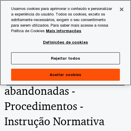
Skip
Skip
Usamos cookies para aprimorar o conteúdo e personalizar
to
to
a experiência do usuário. Todos os cookies, exceto os
content
footer
estritamente necessários, exigem o seu consentimento
PwC Brasil
Consultoria Tributária
Informativos de Tax
para serem utilizados. Para saber mais acesse a nossa
Política de Cookies
Mais informações
Retomada do despacho
Definições de cookies
aduaneiro de importação
Rejeitar todos
de mercadorias
Aceitar cookies
abandonadas -
Procedimentos -
Instrução Normativa