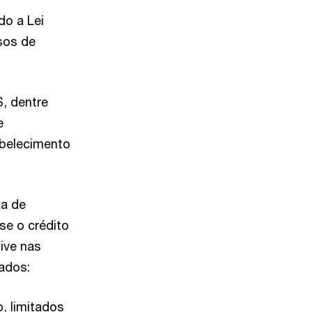
do a Lei
sos de
S, dentre
e
abelecimento
da de
se o crédito
sive nas
ados:
, limitados