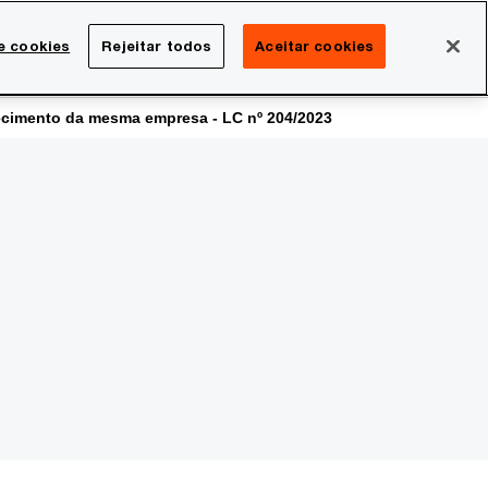
Brasil
e cookies
Rejeitar todos
Aceitar cookies
Search
rreira
Sala de imprensa
lecimento da mesma empresa - LC nº 204/2023