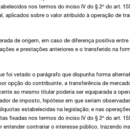
abelecidos nos termos do inciso IV do § 2º do art. 15
l, aplicados sobre o valor atribuído à operação de tr
erada de origem, em caso de diferença positiva entre
ações e prestações anteriores e o transferido na for
e foi vetado o parágrafo que dispunha forma alternat
por opção do contribuinte, a transferência de mercado
ente ao mesmo titular poderia ser equiparada a oper
rador de imposto, hipótese em que seriam observada
alíquotas estabelecidas na legislação; e nas operaçõe
otas fixadas nos termos do inciso IV do § 2º do art. 15
r entender contrariar o interesse público, trazendo i