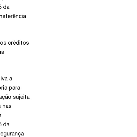
5 da
ansferência
 os créditos
ma
iva a
ria para
ação sujeita
s nas
s
5 da
nsegurança