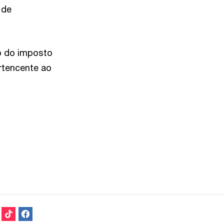
 de
lo do imposto
rtencente ao