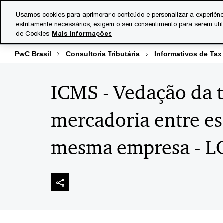
Skip
Skip
Usamos cookies para aprimorar o conteúdo e personalizar a experiênc
to
to
estritamente necessários, exigem o seu consentimento para serem uti
Indústrias
Serviços
content
footer
de Cookies
Mais informações
PwC Brasil
Consultoria Tributária
Informativos de Tax
ICMS - Vedação da t
mercadoria entre e
mesma empresa - L