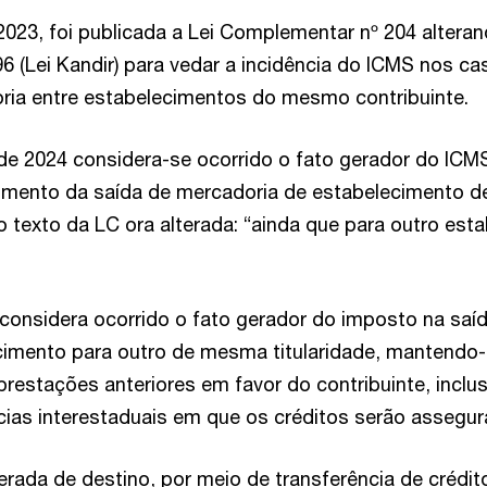
23, foi publicada a Lei Complementar nº 204 alteran
 (Lei Kandir) para vedar a incidência do ICMS nos ca
ria entre estabelecimentos do mesmo contribuinte.
o de 2024 considera-se ocorrido o fato gerador do ICM
omento da saída de mercadoria de estabelecimento d
o texto da LC ora alterada: “ainda que para outro est
considera ocorrido o fato gerador do imposto na saí
imento para outro de mesma titularidade, mantendo-
prestações anteriores em favor do contribuinte, inclu
cias interestaduais em que os créditos serão assegur
erada de destino, por meio de transferência de crédito