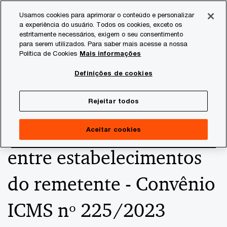
Skip
Skip
Usamos cookies para aprimorar o conteúdo e personalizar
to
to
a experiência do usuário. Todos os cookies, exceto os
content
footer
estritamente necessários, exigem o seu consentimento
PwC Brasil
Consultoria Tributária
Informativos de Tax
para serem utilizados. Para saber mais acesse a nossa
Política de Cookies
Mais informações
ICMS-ST - Dedução do
Definições de cookies
ICMS destacado na
Rejeitar todos
hipótese de transferência
Aceitar cookies
entre estabelecimentos
do remetente - Convênio
ICMS nº 225/2023