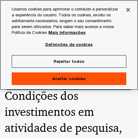
Skip
Skip
Usamos cookies para aprimorar o conteúdo e personalizar
to
to
a experiência do usuário. Todos os cookies, exceto os
content
footer
estritamente necessários, exigem o seu consentimento
PwC Brasil
Consultoria Tributária
Informativos de Tax
para serem utilizados. Para saber mais acesse a nossa
Política de Cookies
Mais informações
Planos de pesquisa,
Definições de cookies
desenvolvimento e
Rejeitar todos
inovação (PD&I) -
Aceitar cookies
Condições dos
investimentos em
atividades de pesquisa,