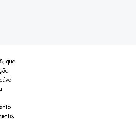
5, que
ação
cável
u
mento
mento.