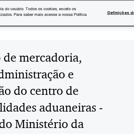
ia do usuário. Todos os cookies, exceto os
Definições d
lizados. Para saber mais acesse a nossa Política
Temas atuais
Serviços Digitais
Sobre a PwC
Ca
 de mercadoria,
dministração e
ão do centro de
idades aduaneiras -
do Ministério da