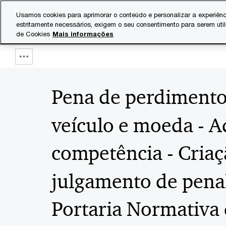
Skip
Skip
Usamos cookies para aprimorar o conteúdo e personalizar a experiênc
to
to
estritamente necessários, exigem o seu consentimento para serem uti
Indústrias
Serviços
content
footer
de Cookies
Mais informações
Show
full
Pena de perdimento
breadcrumb
veículo e moeda - A
competência - Criaç
julgamento de penal
Portaria Normativa 