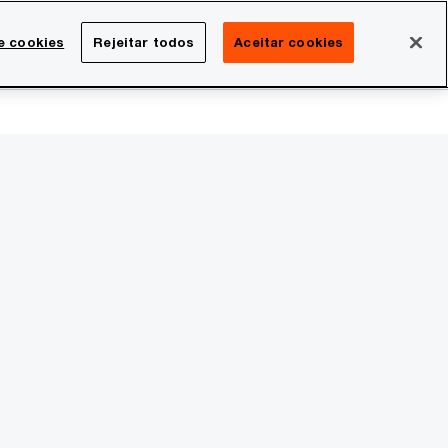
Brasil
e cookies
Rejeitar todos
Aceitar cookies
Search
rreira
Sala de imprensa