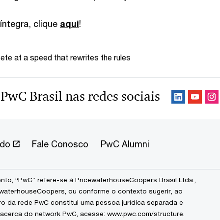
íntegra, clique
aqui
!
te at a speed that rewrites the rules
 PwC Brasil nas redes sociais
ndo
Fale Conosco
PwC Alumni
to, “PwC” refere-se à PricewaterhouseCoopers Brasil Ltda.,
waterhouseCoopers, ou conforme o contexto sugerir, ao
ro da rede PwC constitui uma pessoa jurídica separada e
 acerca do network PwC, acesse:
www.pwc.com/structure
.