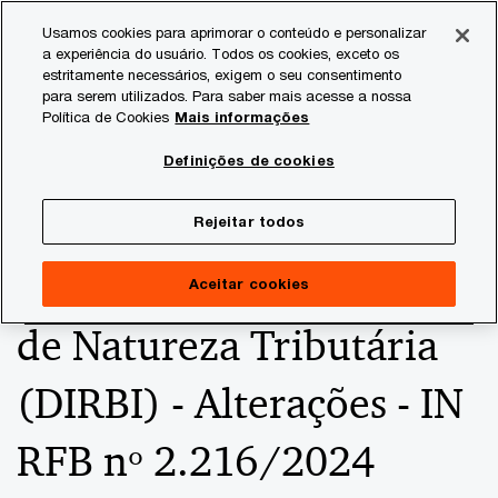
Skip
Skip
Usamos cookies para aprimorar o conteúdo e personalizar
to
to
a experiência do usuário. Todos os cookies, exceto os
content
footer
estritamente necessários, exigem o seu consentimento
PwC Brasil
Consultoria Tributária
Informativos de Tax
para serem utilizados. Para saber mais acesse a nossa
Política de Cookies
Mais informações
Declaração de
Definições de cookies
Incentivos, Renúncias,
Rejeitar todos
Benefícios e Imunidades
Aceitar cookies
de Natureza Tributária
(DIRBI) - Alterações - IN
RFB nº 2.216/2024