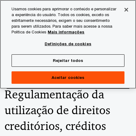
Skip
Skip
Usamos cookies para aprimorar o conteúdo e personalizar
to
to
a experiência do usuário. Todos os cookies, exceto os
content
footer
estritamente necessários, exigem o seu consentimento
PwC Brasil
Consultoria Tributária
Informativos de Tax
para serem utilizados. Para saber mais acesse a nossa
Política de Cookies
Mais informações
ICMS SP - Transação nas
Definições de cookies
hipóteses da cobrança da
Rejeitar todos
dívida ativa -
Aceitar cookies
Regulamentação da
utilização de direitos
creditórios, créditos