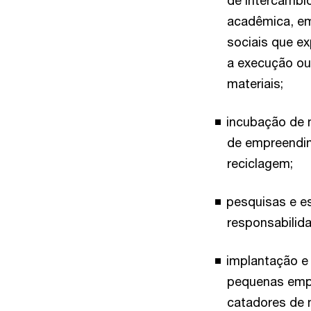
de intercâmbio
acadêmica, em
sociais que e
a execução ou
materiais;
incubação de 
de empreendim
reciclagem;
pesquisas e e
responsabilida
implantação e 
pequenas empr
catadores de ma