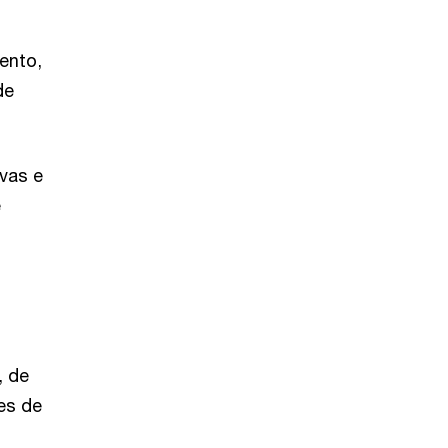
ento,
de
vas e
e
, de
es de