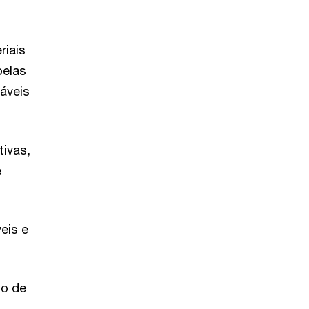
riais
pelas
záveis
tivas,
e
eis e
ho de