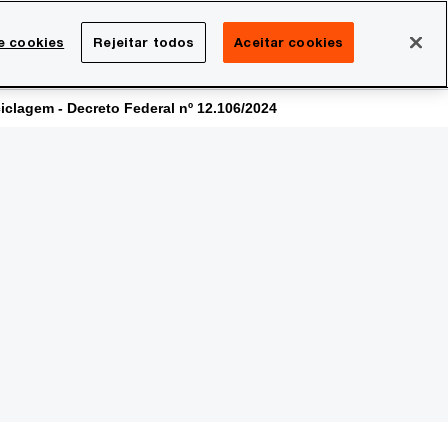
Brasil
e cookies
Rejeitar todos
Aceitar cookies
Search
rreira
Sala de imprensa
iclagem - Decreto Federal nº 12.106/2024