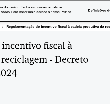
ia do usuário. Todos os cookies, exceto os
Definições d
lizados. Para saber mais acesse a nossa Política
Temas atuais
Serviços Digitais
Sobre a PwC
Ca
Regulamentação do incentivo fiscal à cadeia produtiva da rec
ncentivo fiscal à
 reciclagem - Decreto
2024