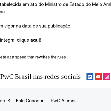
tabelecida em ato do Ministro de Estado do Meio Am
ma.
m vigor na data de sua publicação.
íntegra, clique
aqui
!
te at a speed that rewrites the rules
 PwC Brasil nas redes sociais
ndo
Fale Conosco
PwC Alumni