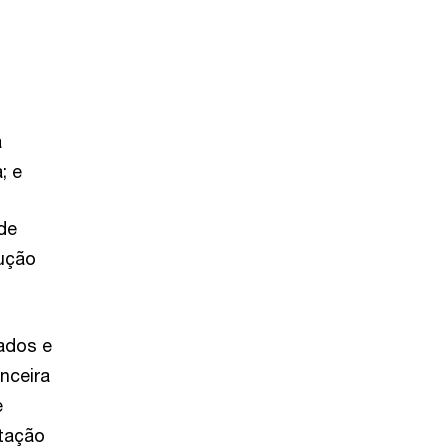
a
a; e
de
dução
ados e
nceira
e
stação