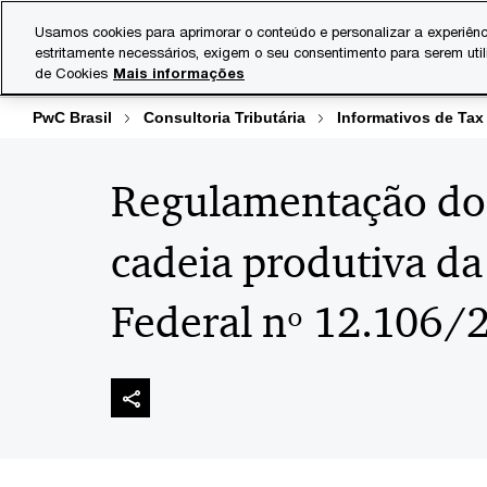
Skip
Skip
Usamos cookies para aprimorar o conteúdo e personalizar a experiênc
to
to
estritamente necessários, exigem o seu consentimento para serem uti
Indústrias
Serviços
content
footer
de Cookies
Mais informações
PwC Brasil
Consultoria Tributária
Informativos de Tax
Regulamentação do i
cadeia produtiva da
Federal nº 12.106/