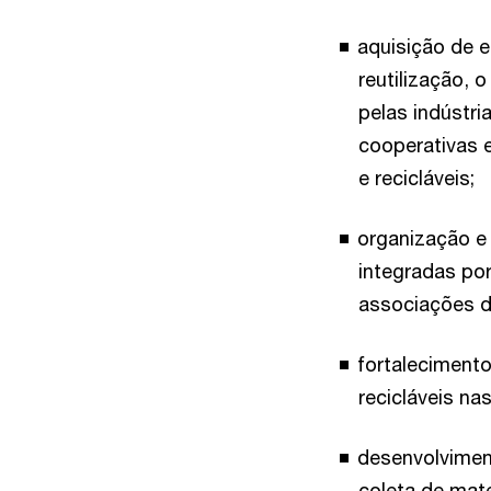
aquisição de e
reutilização, 
pelas indústr
cooperativas e
e recicláveis;
organização e 
integradas po
associações de
fortalecimento
recicláveis na
desenvolviment
coleta de mater