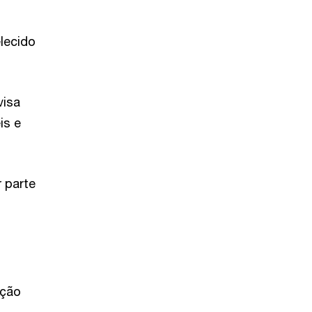
lecido
visa
is e
 parte
oção