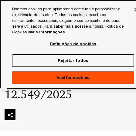
Skip
Skip
Usamos cookies para aprimorar o conteúdo e personalizar a
to
to
experiência do usuário. Todos os cookies, exceto os
content
footer
estritamente necessários, exigem o seu consentimento para
PwC Brasil
Consultoria Tributária
Informativos de Tax
serem utilizados. Para saber mais acesse a nossa Política de
Cookies
Mais informações
IPI - Redução de
Definições de cookies
alíquotas para veículos -
Rejeitar todos
Decreto Federal nº
Aceitar cookies
12.549/2025