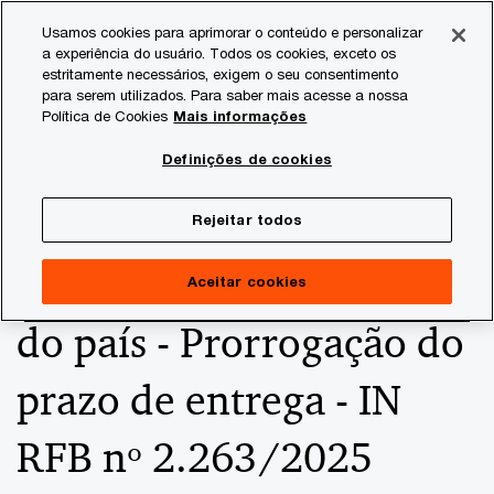
Skip
Skip
Usamos cookies para aprimorar o conteúdo e personalizar
to
to
a experiência do usuário. Todos os cookies, exceto os
content
footer
estritamente necessários, exigem o seu consentimento
PwC Brasil
Consultoria Tributária
Informativos de Tax
para serem utilizados. Para saber mais acesse a nossa
Política de Cookies
Mais informações
IRPF - Declaração final
Definições de cookies
de espólio e de saída
Rejeitar todos
temporária e definitiva
Aceitar cookies
do país - Prorrogação do
prazo de entrega - IN
RFB nº 2.263/2025