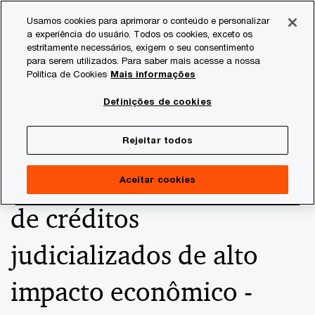
Skip
Skip
Usamos cookies para aprimorar o conteúdo e personalizar
to
to
a experiência do usuário. Todos os cookies, exceto os
content
footer
estritamente necessários, exigem o seu consentimento
PwC Brasil
Consultoria Tributária
Informativos de Tax
para serem utilizados. Para saber mais acesse a nossa
Política de Cookies
Mais informações
Programa de Transação
Definições de cookies
Integral (PTI) -
Rejeitar todos
Transação na cobrança
Aceitar cookies
de créditos
judicializados de alto
impacto econômico -