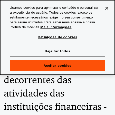
Skip
Skip
Usamos cookies para aprimorar o conteúdo e personalizar
to
to
a experiência do usuário. Todos os cookies, exceto os
content
footer
estritamente necessários, exigem o seu consentimento
PwC Brasil
Consultoria Tributária
Informativos de Tax
para serem utilizados. Para saber mais acesse a nossa
Política de Cookies
Mais informações
Tratamento tributário
Definições de cookies
aplicável às perdas no
Rejeitar todos
recebimento de créditos
Aceitar cookies
decorrentes das
atividades das
instituições financeiras -