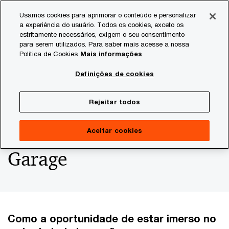
Skip
Skip
Usamos cookies para aprimorar o conteúdo e personalizar
to
to
a experiência do usuário. Todos os cookies, exceto os
content
footer
estritamente necessários, exigem o seu consentimento
PwC Brasil
Consultoria
Agtech Innovation
Agtech I
para serem utilizados. Para saber mais acesse a nossa
Política de Cookies
Mais informações
A legião de insiders por
Definições de cookies
trás da curadoria de
Rejeitar todos
conteúdo do AgTech
Aceitar cookies
Garage
Como a oportunidade de estar imerso no