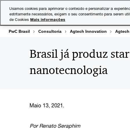
Skip
Skip
Usamos cookies para aprimorar o conteúdo e personalizar a experiênc
to
to
estritamente necessários, exigem o seu consentimento para serem uti
Indústrias
Serviços
content
footer
de Cookies
Mais informações
PwC Brasil
Consultoria
Agtech Innovation
Agtech
Brasil já produz st
nanotecnologia
Maio 13, 2021.
Por Renato Seraphim