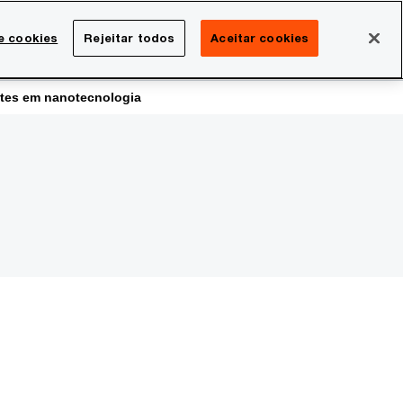
Brasil
e cookies
Rejeitar todos
Aceitar cookies
Search
rreira
Sala de imprensa
ntes em nanotecnologia