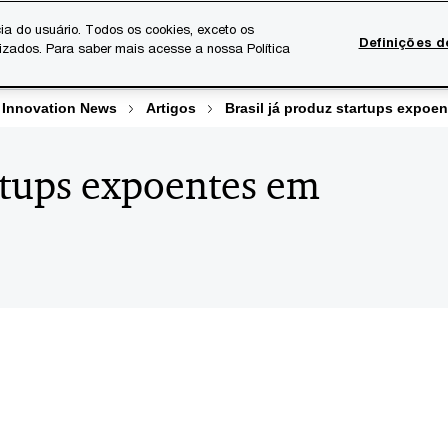
ia do usuário. Todos os cookies, exceto os
Definições d
lizados. Para saber mais acesse a nossa Política
Temas atuais
Serviços Digitais
Sobre a PwC
Ca
 Innovation News
Artigos
Brasil já produz startups expoe
artups expoentes em