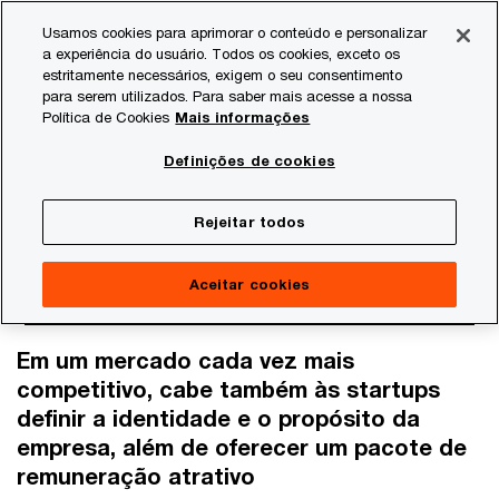
Skip
Skip
Usamos cookies para aprimorar o conteúdo e personalizar
to
to
a experiência do usuário. Todos os cookies, exceto os
content
footer
estritamente necessários, exigem o seu consentimento
PwC Brasil
Consultoria
Agtech Innovation
Agtech I
para serem utilizados. Para saber mais acesse a nossa
Política de Cookies
Mais informações
Como atrair e reter
Definições de cookies
talentos nas startups
Rejeitar todos
Aceitar cookies
Em um mercado cada vez mais
competitivo, cabe também às startups
definir a identidade e o propósito da
empresa, além de oferecer um pacote de
remuneração atrativo