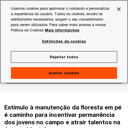
Skip
Skip
Usamos cookies para aprimorar o conteúdo e personalizar
to
to
a experiência do usuário. Todos os cookies, exceto os
content
footer
estritamente necessários, exigem o seu consentimento
PwC Brasil
Consultoria
Agtech Innovation
Agtech I
para serem utilizados. Para saber mais acesse a nossa
Política de Cookies
Mais informações
Restauração florestal,
Definições de cookies
jovem rural e a geração
Rejeitar todos
de riqueza para o Brasil
Aceitar cookies
Estímulo à manutenção da floresta em pé
é caminho para incentivar permanência
dos jovens no campo e atrair talentos na