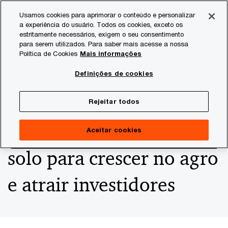
Skip
Skip
Usamos cookies para aprimorar o conteúdo e personalizar
to
to
a experiência do usuário. Todos os cookies, exceto os
content
footer
estritamente necessários, exigem o seu consentimento
PwC Brasil
Consultoria
Agtech Innovation
Agtech I
para serem utilizados. Para saber mais acesse a nossa
Política de Cookies
Mais informações
De healthtech a agtech:
Definições de cookies
Doroth aposta em
Rejeitar todos
análises genômicas do
Aceitar cookies
solo para crescer no agro
e atrair investidores