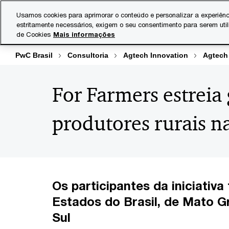
Skip
Skip
Usamos cookies para aprimorar o conteúdo e personalizar a experiênc
to
to
estritamente necessários, exigem o seu consentimento para serem uti
Indústrias
Serviços
content
footer
de Cookies
Mais informações
PwC Brasil
Consultoria
Agtech Innovation
Agtech
For Farmers estreia
produtores rurais n
Os participantes da iniciativ
Estados do Brasil, de Mato G
Sul