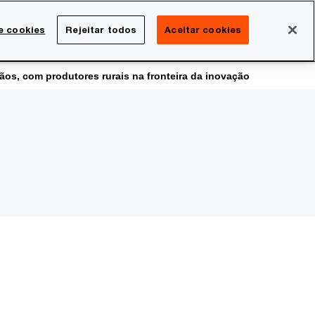
Brasil
e cookies
Rejeitar todos
Aceitar cookies
Search
rreira
Sala de imprensa
ãos, com produtores rurais na fronteira da inovação