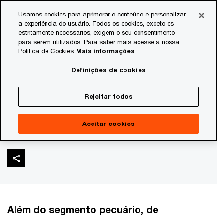
Skip
Skip
Usamos cookies para aprimorar o conteúdo e personalizar
to
to
a experiência do usuário. Todos os cookies, exceto os
content
footer
estritamente necessários, exigem o seu consentimento
PwC Brasil
Consultoria
Agtech Innovation
Agtech I
para serem utilizados. Para saber mais acesse a nossa
Política de Cookies
Mais informações
Gestora 10b, ligada à SK
Definições de cookies
Tarpon, define novos
Rejeitar todos
alvos no agronegócio
Aceitar cookies
Além do segmento pecuário, de