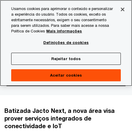
Skip
Skip
Usamos cookies para aprimorar o conteúdo e personalizar
to
to
a experiência do usuário. Todos os cookies, exceto os
content
footer
estritamente necessários, exigem o seu consentimento
PwC Brasil
Consultoria
Agtech Innovation
Agtech I
para serem utilizados. Para saber mais acesse a nossa
Política de Cookies
Mais informações
Jacto terá nova área de
Definições de cookies
serviços com soluções
Rejeitar todos
para a Agricultura 4.0
Aceitar cookies
Batizada Jacto Next, a nova área visa
prover serviços integrados de
conectividade e IoT