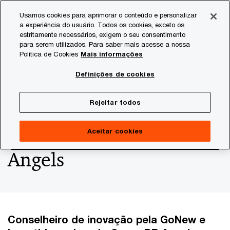
Skip
Skip
Usamos cookies para aprimorar o conteúdo e personalizar
to
to
a experiência do usuário. Todos os cookies, exceto os
content
footer
estritamente necessários, exigem o seu consentimento
PwC Brasil
Consultoria
Agtech Innovation
Agtech I
para serem utilizados. Para saber mais acesse a nossa
Política de Cookies
Mais informações
Agtech Innovation
Definições de cookies
Podcast com Newton
Rejeitar todos
Lima, da GoNew e BR
Aceitar cookies
Angels
Conselheiro de inovação pela GoNew e