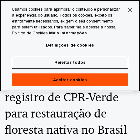
Skip
Skip
Usamos cookies para aprimorar o conteúdo e personalizar
to
to
a experiência do usuário. Todos os cookies, exceto os
content
footer
estritamente necessários, exigem o seu consentimento
PwC Brasil
Consultoria
Agtech Innovation
Agtech I
para serem utilizados. Para saber mais acesse a nossa
Política de Cookies
Mais informações
CERC e Sintropica
Definições de cookies
Capital Natural
Rejeitar todos
anunciam primeiro
Aceitar cookies
registro de CPR-Verde
para restauração de
floresta nativa no Brasil