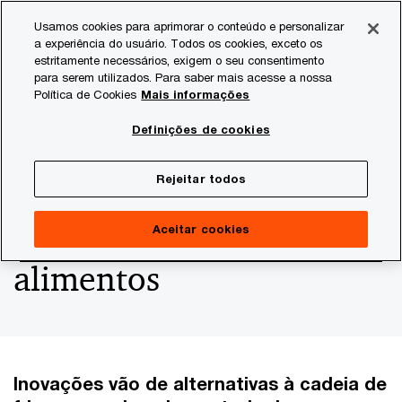
Skip
Skip
Usamos cookies para aprimorar o conteúdo e personalizar
to
to
a experiência do usuário. Todos os cookies, exceto os
content
footer
estritamente necessários, exigem o seu consentimento
PwC Brasil
Consultoria
Agtech Innovation
Agtech I
para serem utilizados. Para saber mais acesse a nossa
Política de Cookies
Mais informações
Foodtechs oferecem
Definições de cookies
soluções inovadoras para
Rejeitar todos
a conservação de
Aceitar cookies
alimentos
Inovações vão de alternativas à cadeia de