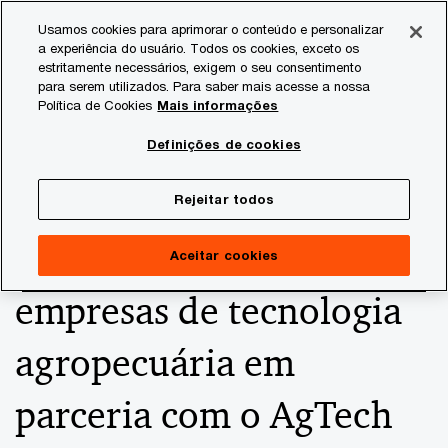
Skip
Skip
Usamos cookies para aprimorar o conteúdo e personalizar
to
to
a experiência do usuário. Todos os cookies, exceto os
content
footer
estritamente necessários, exigem o seu consentimento
PwC Brasil
Consultoria
Agtech Innovation
Agtech I
para serem utilizados. Para saber mais acesse a nossa
Política de Cookies
Mais informações
Governo da Nova
Definições de cookies
Zelândia acelera
Rejeitar todos
internacionalização de
Aceitar cookies
empresas de tecnologia
agropecuária em
parceria com o AgTech