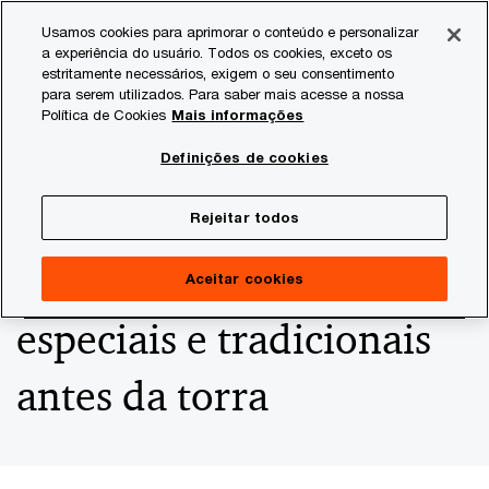
Skip
Skip
Usamos cookies para aprimorar o conteúdo e personalizar
to
to
a experiência do usuário. Todos os cookies, exceto os
content
footer
estritamente necessários, exigem o seu consentimento
PwC Brasil
Consultoria
Agtech Innovation
Agtech I
para serem utilizados. Para saber mais acesse a nossa
Política de Cookies
Mais informações
Método baseado em
Definições de cookies
inteligência artificial
Rejeitar todos
permite separar cafés
Aceitar cookies
especiais e tradicionais
antes da torra