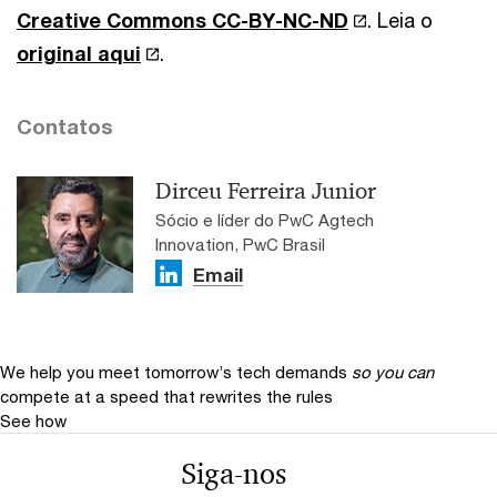
Creative Commons CC-BY-NC-ND
. Leia o
original aqui
.
Contatos
Dirceu Ferreira Junior
Sócio e líder do PwC Agtech
Innovation, PwC Brasil
Email
We help you meet tomorrow’s tech demands
so you can
compete at a speed that rewrites the rules
See how
Siga-nos