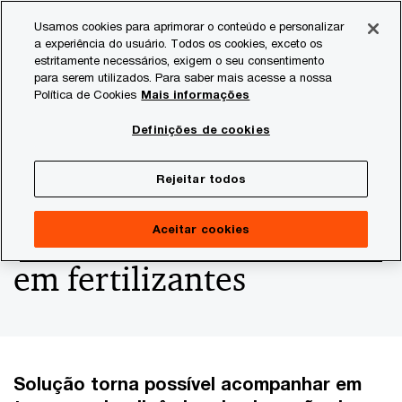
Skip
Skip
Usamos cookies para aprimorar o conteúdo e personalizar
to
to
a experiência do usuário. Todos os cookies, exceto os
content
footer
estritamente necessários, exigem o seu consentimento
PwC Brasil
Consultoria
Agtech Innovation
Agtech I
para serem utilizados. Para saber mais acesse a nossa
Política de Cookies
Mais informações
Tecnologia de
Definições de cookies
ressonância magnética
Rejeitar todos
ajuda a reduzir perdas
Aceitar cookies
em fertilizantes
Solução torna possível acompanhar em